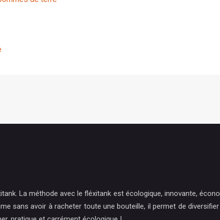
e
xitank. La méthode avec le fléxitank est écologique, innovante, écono
e sans avoir à racheter toute une bouteille, il permet de diversifie
er, pratique et carrément écologique !