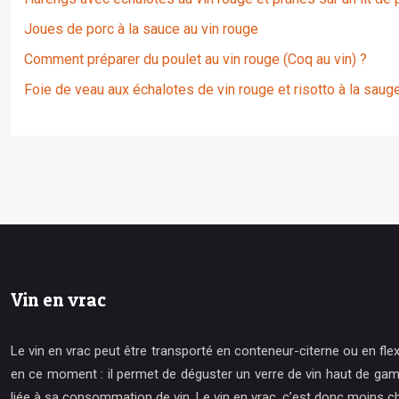
Joues de porc à la sauce au vin rouge
Comment préparer du poulet au vin rouge (Coq au vin) ?
Foie de veau aux échalotes de vin rouge et risotto à la saug
Vin en vrac
Le vin en vrac peut être transporté en conteneur-citerne ou en fle
en ce moment : il permet de déguster un verre de vin haut de gamm
liée à sa consommation de vin. Le vin en vrac, c’est donc moins ch