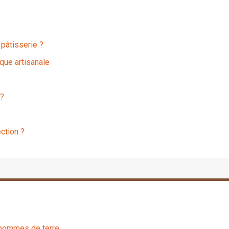
 pâtisserie ?
que artisanale
 ?
ction ?
e pommes de terre