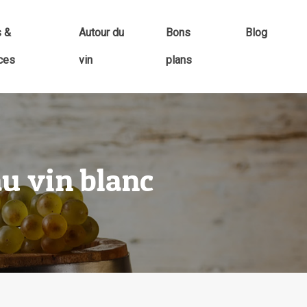
s &
Autour du
Bons
Blog
ces
vin
plans
 au vin blanc