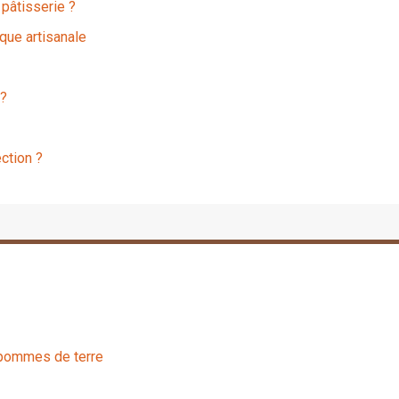
 pâtisserie ?
que artisanale
 ?
ction ?
e pommes de terre