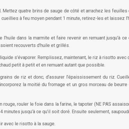
l. Mettez quatre brins de sauge de côté et arrachez les feuilles 
 cueillies à feu moyen pendant 1 minute, retirez-les et laissez l
l’huile dans la marmite et faire revenir en remuant jusqu’à ce q
soient recouverts d’huile et grillés.
liquide s’évaporer. Remplissez, maintenant, le riz à risotto avec d
chaud petit à petit et en remuant autant que possible.
ins de riz et donc; d’assurer l’épaississement du riz. Cueill
incorporez la moitié du fromage et un gros morceau de beurre da
n rouge, rouler le foie dans la farine, le tapoter (NE PAS assaiso
 minutes jusqu’à ce qu’il soit doré. Ensuite seulement, saupoud
r avec le risotto à la sauge.