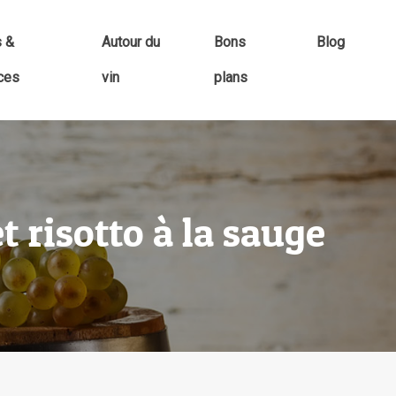
s &
Autour du
Bons
Blog
ces
vin
plans
 risotto à la sauge