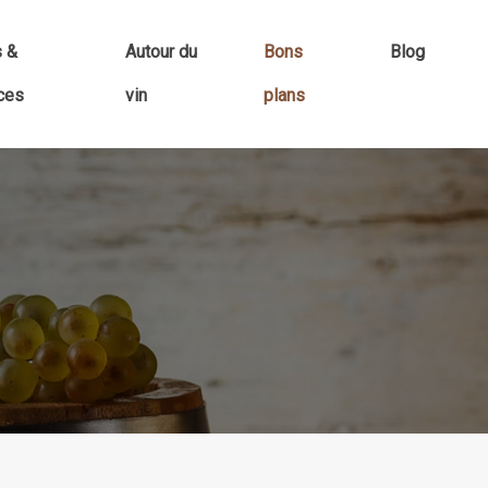
s &
Autour du
Bons
Blog
ces
vin
plans