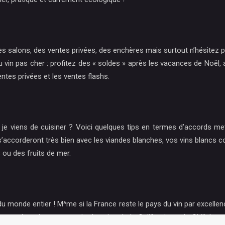
, des salons, des ventes privées, des enchères mais surtout n’hésite
 pas cher : profitez des « soldes » après les vacances de Noël, ache
entes privées et les ventes flashs.
e je viens de cuisiner ? Voici quelques tips en termes d’accords me
rs s’accorderont très bien avec les viandes blanches, vos vins blan
 ou des fruits de mer.
u monde entier ! M^me si la France reste le pays du vin par excelle
nt en tête, viennent ensuite les vins de la Californie et du Chili. L