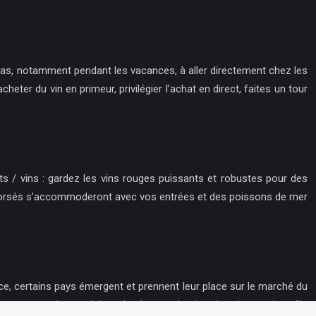
z pas, notamment pendant les vacances, à aller directement chez les
ter du vin en primeur, privilégier l’achat en direct, faites un tour
ts / vins : gardez les vins rouges puissants et robustes pour des
cs corsés s’accommoderont avec vos entrées et des poissons de mer
nce, certains pays émergent et prennent leur place sur le marché du
es experts en vin apprécient de plus en plus les vins du monde qu’ils