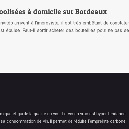
coolisées à domicile sur Bordeaux
vités arrivent à l’improviste, il est très embêtant de constater
t épuisé. Faut-il sortir acheter des bouteilles pour ne pas se
mique et garde la qualité du vin… Le vin en vrac est hyper tendance
r sa consommation de vin, il permet de réduire l’empreinte carbone