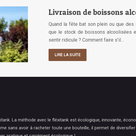
Livraison de boissons al
Quand la fête bat son plein ou que des in
que le stock de boissons alcoolisées es
sentir ridicule ? Comment faire s’il…
LIRE LA SUITE
xitank. La méthode avec le fléxitank est écologique, innovante, écono
e sans avoir à racheter toute une bouteille, il permet de diversifie
er, pratique et carrément écologique !