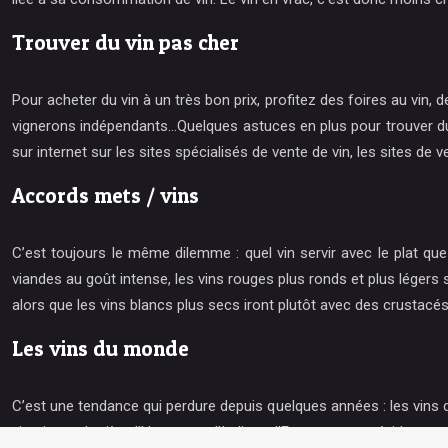
Trouver du vin pas cher
Pour acheter du vin à un très bon prix, profitez des foires au vin
vignerons indépendants…Quelques astuces en plus pour trouver du vin
sur internet sur les sites spécialisés de vente de vin, les sites de v
Accords mets / vins
C’est toujours le même dilemme : quel vin servir avec le plat qu
viandes au goût intense, les vins rouges plus ronds et plus lége
alors que les vins blancs plus secs iront plutôt avec des crustacés
Les vins du monde
C’est une tendance qui perdure depuis quelques années : les vins d
vin : juste derrière l’Hexagone, l’Italie et l’Espagne sont évidemme