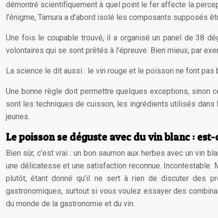
démontré scientifiquement à quel point le fer affecte la perce
l’énigme, Tamura a d’abord isolé les composants supposés être r
Une fois le coupable trouvé, il a organisé un panel de 38 dé
volontaires qui se sont prêtés à l’épreuve. Bien mieux, par ex
La science le dit aussi : le vin rouge et le poisson ne font pa
Une bonne règle doit permettre quelques exceptions, sinon ce
sont les techniques de cuisson, les ingrédients utilisés dans l
jeunes.
Le poisson se déguste avec du vin blanc : est-
Bien sûr, c’est vrai : un bon saumon aux herbes avec un vin bl
une délicatesse et une satisfaction reconnue. Incontestable. M
plutôt, étant donné qu’il ne sert à rien de discuter des p
gastronomiques, surtout si vous voulez essayer des combinai
du monde de la gastronomie et du vin.