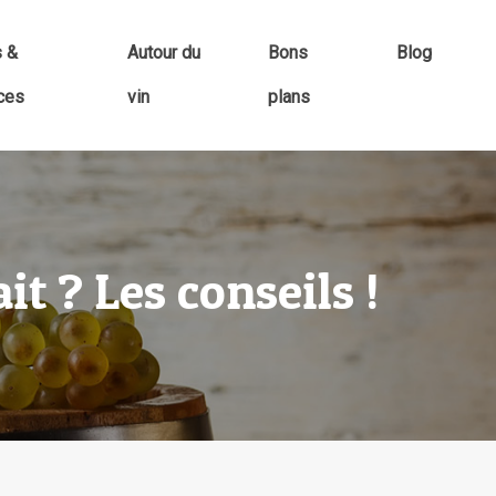
s &
Autour du
Bons
Blog
ces
vin
plans
it ? Les conseils !