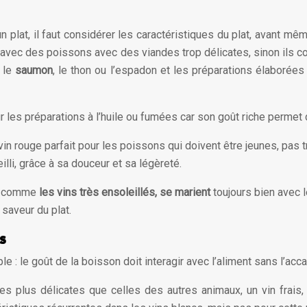
plat, il faut considérer les caractéristiques du plat, avant mê
avec des poissons avec des viandes trop délicates, sinon ils c
 le
saumon
, le thon ou l’espadon et les préparations élaboré
es préparations à l’huile ou fumées car son goût riche permet d
in rouge parfait pour les poissons qui doivent être jeunes, pas 
illi, grâce à sa douceur et sa légèreté.
s, comme
les vins très ensoleillés, se marient
toujours bien avec l
 saveur du plat.
s
e : le goût de la boisson doit interagir avec l’aliment sans l’acca
es plus délicates que celles des autres animaux, un vin frai