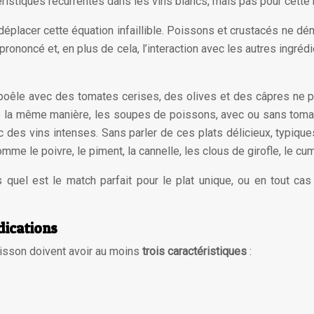
ristiques récurrentes dans les vins blancs, mais pas pour cette 
 déplacer cette équation infaillible. Poissons et crustacés ne dé
ononcé et, en plus de cela, l’interaction avec les autres ingréd
poêle avec des tomates cerises, des olives et des câpres ne p
e la même manière, les soupes de poissons, avec ou sans tomate
des vins intenses. Sans parler de ces plats délicieux, typiques à
e le poivre, le piment, la cannelle, les clous de girofle, le cumi
 quel est le match parfait pour le plat unique, ou en tout ca
dications
isson doivent avoir au moins
trois caractéristiques
: