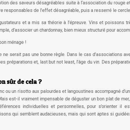
ption des saveurs désagréables suite à l’association du rouge e
esponsables de l’effet désagréable, puis a resserré le cercle jus
gustateurs et a mis sa théorie à l’épreuve. Vins et poissons tr
emple, d’associer un chardonnay, bien mieux structuré pour accom
s bon ménage !
 ne serait pas une bonne règle. Dans le cas d’associations ave
es préparations et, last but not least, l’âge du vin. Des prépar
on sûr de cela ?
anc ou un risotto aux palourdes et langoustines accompagné d’un
ais est-il vraiment impensable de déguster un bon plat de mer, 
références individuelles et personnelles, pour s’orienter il
sons qui semblent audacieuses, mais qui sont aptes si guidées