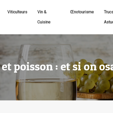
Viticulteurs
Vin &
Œnotourisme
Truc
Cuisine
Astu
t poisson : et si on osa