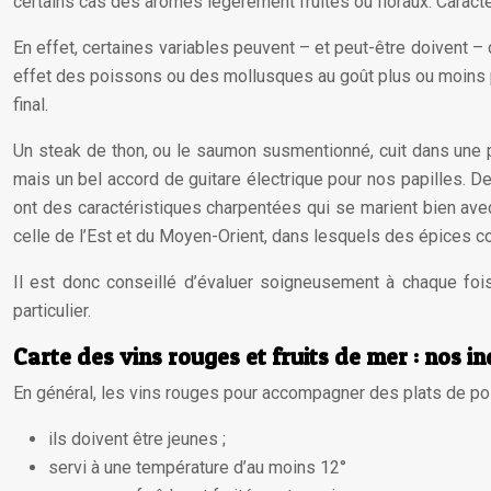
certains cas des arômes légèrement fruités ou floraux. Caracté
En effet, certaines variables peuvent – et peut-être doivent –
effet des poissons ou des mollusques au goût plus ou moins pr
final.
Un steak de thon, ou le saumon susmentionné, cuit dans une 
mais un bel accord de guitare électrique pour nos papilles. D
ont des caractéristiques charpentées qui se marient bien avec 
celle de l’Est et du Moyen-Orient, dans lesquels des épices comm
Il est donc conseillé d’évaluer soigneusement à chaque fois
particulier.
Carte des vins rouges et fruits de mer : nos in
En général, les vins rouges pour accompagner des plats de po
ils doivent être jeunes ;
servi à une température d’au moins 12°