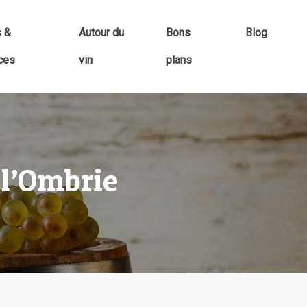
s &
Autour du
Bons
Blog
ces
vin
plans
 l’Ombrie