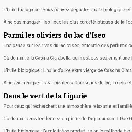
L’huile biologique : vous pouvez déguster l’huile biologique et
À ne pas manquer : les lieux les plus caractéristiques de la T
Parmi les oliviers du lac d’Iseo
Une pause sur les rives du lac d’Iseo, entourée des parfums de
Où dormir : à la Casina Clarabella, qui n’est pas seulement un
L’huile biologique : L’huile d’olive extra vierge de Cascina Cla
A ne pas manquer : les trois îles pittoresques du lac, Loreto e
Dans le vert de la Ligurie
Pour ceux qui recherchent une atmosphère relaxante et familière
Où dormir : dans les fermes en pierre de l’agritourisme I Due G
L’huile biologique : l’exploitation produit, selon la méthode bi