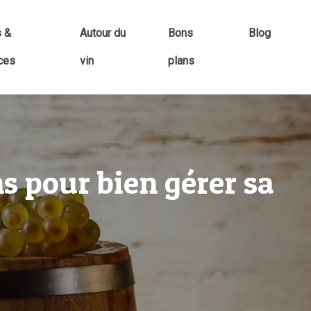
s &
Autour du
Bons
Blog
ces
vin
plans
ns pour bien gérer sa