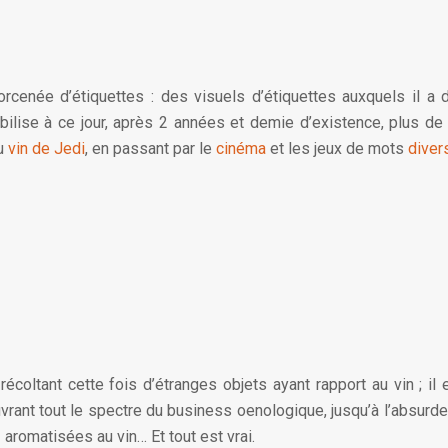
forcenée d’étiquettes : des visuels d’étiquettes auxquels il a
abilise à ce jour, après 2 années et demie d’existence, plus d
u
vin de Jedi
, en passant par le
cinéma
et les jeux de mots
diver
récoltant cette fois d’étranges objets ayant rapport au vin ; i
rant tout le spectre du business oenologique, jusqu’à l’absurde :
 aromatisées au vin… Et tout est vrai.