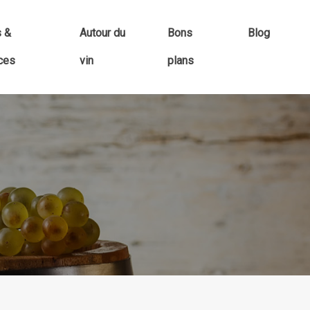
s &
Autour du
Bons
Blog
ces
vin
plans