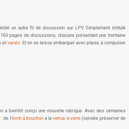
 dédié un autre fil de discussion sur LPV. Simplement intitulé
e 160 pages de discussions, chacune présentant une trentaine
s
et
variés
. Et on se laisse embarquer avec plaisir, à compulser
l en a bientôt conçu une nouvelle rubrique. Avec des centaines
 de l’
écrin à bouchon
à la
verrue à verre
(censée préserver de