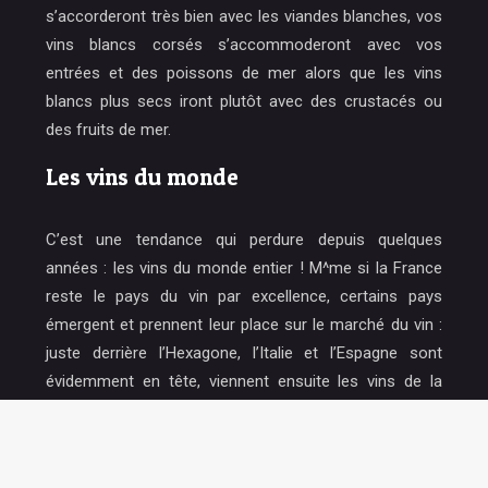
s’accorderont très bien avec les viandes blanches, vos
vins blancs corsés s’accommoderont avec vos
entrées et des poissons de mer alors que les vins
blancs plus secs iront plutôt avec des crustacés ou
des fruits de mer.
Les vins du monde
C’est une tendance qui perdure depuis quelques
années : les vins du monde entier ! M^me si la France
reste le pays du vin par excellence, certains pays
émergent et prennent leur place sur le marché du vin :
juste derrière l’Hexagone, l’Italie et l’Espagne sont
évidemment en tête, viennent ensuite les vins de la
Californie et du Chili. Les experts en vin apprécient de
plus en plus les vins du monde qu’ils aiment découvrir
lors de dégustation de vins.