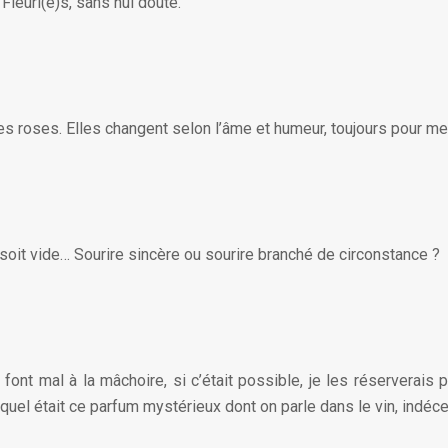
Fleuri(e)s, sans nul doute.
s roses. Elles changent selon l’âme et humeur, toujours pour me s
oit vide… Sourire sincère ou sourire branché de circonstance ?
font mal à la mâchoire, si c’était possible, je les réserverais 
uel était ce parfum mystérieux dont on parle dans le vin, indéce