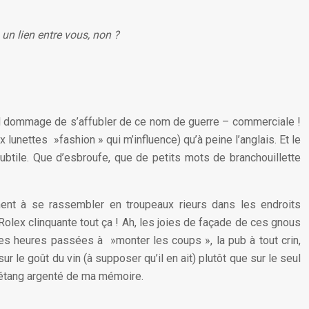
n un lien entre vous, non ?
uel dommage de s’affubler de ce nom de guerre – commerciale !
lunettes »fashion » qui m’influence) qu’à peine l’anglais. Et le
subtile. Que d’esbroufe, que de petits mots de branchouillette
ment à se rassembler en troupeaux rieurs dans les endroits
olex clinquante tout ça ! Ah, les joies de façade de ces gnous
les heures passées à »monter les coups », la pub à tout crin,
ur le goût du vin (à supposer qu’il en ait) plutôt que sur le seul
l’étang argenté de ma mémoire.