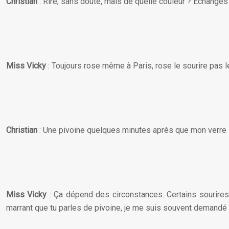
Christian
: Rire, sans doute, mais de quelle couleur ? Echanges 
Miss
Vicky
: Toujours rose même à Paris, rose le sourire pas le
Christian
: Une pivoine quelques minutes après que mon verre s
Miss Vicky
: Ça dépend des circonstances. Certains sourires 
marrant que tu parles de pivoine, je me suis souvent demandé q