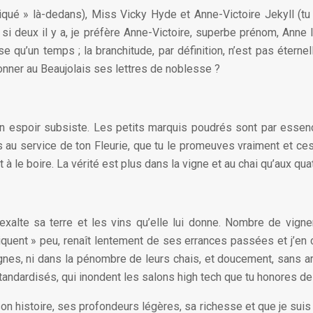
ué » là-dedans), Miss Vicky Hyde et Anne-Victoire Jekyll (tu 
 si deux il y a, je préfère Anne-Victoire, superbe prénom, Anne l
 qu’un temps ; la branchitude, par définition, n’est pas éternel
donner au Beaujolais ses lettres de noblesse ?
 un espoir subsiste. Les petits marquis poudrés sont par essenc
 au service de ton Fleurie, que tu le promeuves vraiment et ces
 à le boire. La vérité est plus dans la vigne et au chai qu’aux quat
n exalte sa terre et les vins qu’elle lui donne. Nombre de vig
iquent » peu, renaît lentement de ses errances passées et j’en 
gnes, ni dans la pénombre de leurs chais, et doucement, sans artif
tandardisés, qui inondent les salons high tech que tu honores de
on histoire, ses profondeurs légères, sa richesse et que je suis 