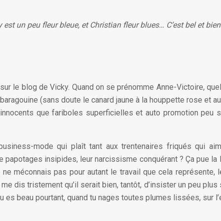
 est un peu fleur bleue, et Christian fleur blues… C’est bel et bie
se sur le blog de Vicky. Quand on se prénomme Anne-Victoire, q
baragouine (sans doute le canard jaune à la houppette rose et aux 
ux innocents que fariboles superficielles et auto promotion peu 
business-mode qui plaît tant aux trentenaires friqués qui ai
e papotages insipides, leur narcissisme conquérant ? Ça pue la R
e ne méconnais pas pour autant le travail que cela représente, 
 dis tristement qu’il serait bien, tantôt, d’insister un peu plus s
 tu es beau pourtant, quand tu nages toutes plumes lissées, sur 