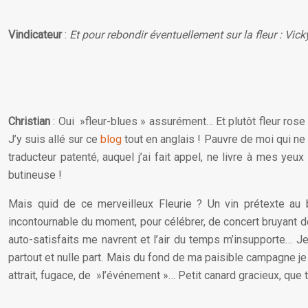
Vindicateur
:
Et pour rebondir éventuellement sur la fleur : Vicky
Christian
: Oui »fleur-blues » assurément… Et plutôt fleur ro
J’y suis allé sur ce
blog
tout en anglais ! Pauvre de moi qui ne 
traducteur patenté, auquel j’ai fait appel, ne livre à mes ye
butineuse !
Mais quid de ce merveilleux Fleurie ? Un vin prétexte au 
incontournable du moment, pour célébrer, de concert bruyant d
auto-satisfaits me navrent et l’air du temps m’insupporte… J
partout et nulle part. Mais du fond de ma paisible campagne je me
attrait, fugace, de »l’événement »… Petit canard gracieux, que