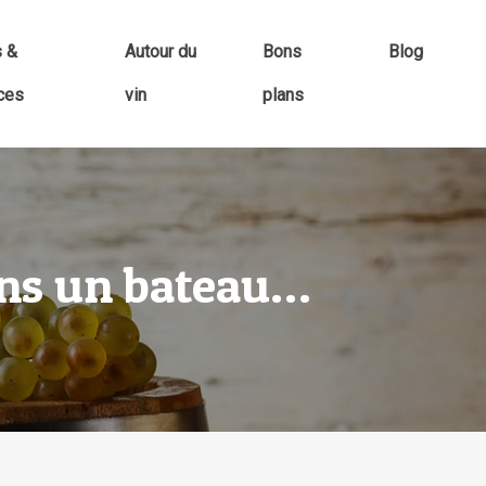
s &
Autour du
Bons
Blog
ces
vin
plans
ans un bateau…