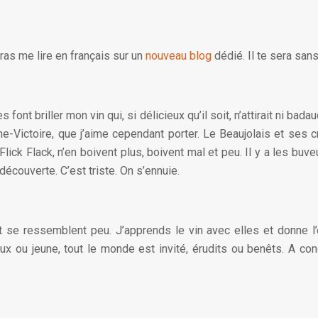
rras me lire en français sur un
nouveau blog
dédié. Il te sera sans
 font briller mon vin qui, si délicieux qu’il soit, n’attirait ni b
e-Victoire, que j’aime cependant porter. Le Beaujolais et ses 
ick Flack, n’en boivent plus, boivent mal et peu. Il y a les buve
découverte. C’est triste. On s’ennuie.
 se ressemblent peu. J’apprends le vin avec elles et donne l’
x ou jeune, tout le monde est invité, érudits ou benêts. A cond