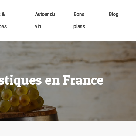
s &
Autour du
Bons
Blog
ces
vin
plans
stiques en France