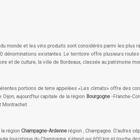
u monde et les vins produits sont considérés parmi les plus raf
nominations existantes. Le territoire offre plusieurs routes d
re et de culture, la ville de Bordeaux, classée au patrimoine m
fférentes portions de terre appelées «Les climats» offre des cond
 Dijon, aujourd’hui capitale de la région
Bourgogne
-Franche-Comt
t Montrachet.
 la région
Champagne-Ardenne
région , Champagne. D’autres cép
route touristique du Champagne s’étend sur 600 km et touche des 