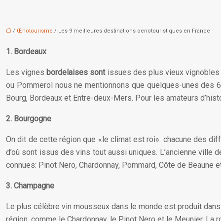
/
Œnotourisme
/ Les 9 meilleures destinations oenotouristiques en France
1. Bordeaux
Les vignes
bordelaises sont
issues des plus vieux vignobles d
ou Pommerol nous ne mentionnons que quelques-unes des 60 dé
Bourg, Bordeaux et Entre-deux-Mers. Pour les amateurs d’histoi
2. Bourgogne
On dit de cette région que «le climat est roi»: chacune des di
d’où sont issus des vins tout aussi uniques. L’ancienne ville de
connues: Pinot Nero, Chardonnay, Pommard, Côte de Beaune e
3. Champagne
Le plus célèbre vin mousseux dans le monde est produit dans
région, comme le Chardonnay, le Pinot Nero et le Meunier. La 