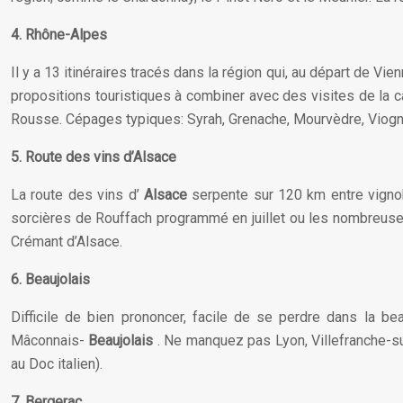
4. Rhône-Alpes
Il y a 13 itinéraires tracés dans la région qui, au départ de Vi
propositions touristiques à combiner avec des visites de la c
Rousse. Cépages typiques: Syrah, Grenache, Mourvèdre, Viogn
5. Route des vins d’Alsace
La route des vins d’
Alsace
serpente sur 120 km entre vignob
sorcières de Rouffach programmé en juillet ou les nombreuses f
Crémant d’Alsace.
6. Beaujolais
Difficile de bien prononcer, facile de se perdre dans la be
Mâconnais-
Beaujolais
. Ne manquez pas Lyon, Villefranche-su
au Doc italien).
7. Bergerac