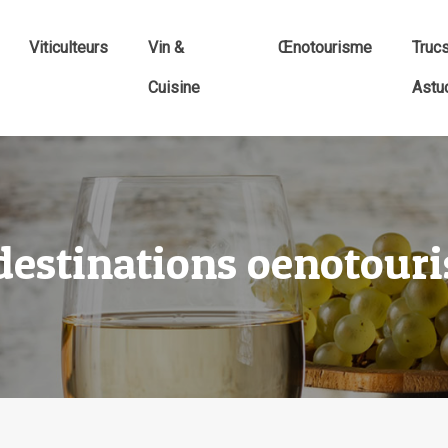
Viticulteurs
Vin &
Œnotourisme
Truc
Cuisine
Astu
 destinations oenotouri