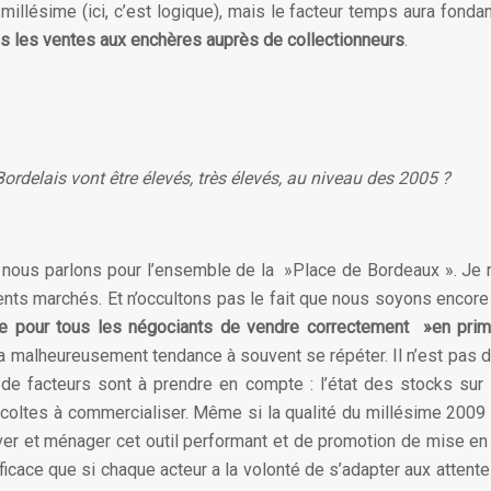
 millésime (ici, c’est logique), mais le facteur temps aura fond
dans les ventes aux enchères auprès de collectionneurs
.
rdelais vont être élevés, très élevés, au niveau des 2005 ?
t nous parlons pour l’ensemble de la »Place de Bordeaux ». Je 
ents marchés. Et n’occultons pas le fait que nous soyons encor
icile pour tous les négociants de vendre correctement »en pri
malheureusement tendance à souvent se répéter. Il n’est pas dan
 de facteurs sont à prendre en compte : l’état des stocks su
oltes à commercialiser. Même si la qualité du millésime 2009 es
rver et ménager cet outil performant et de promotion de mise e
cace que si chaque acteur a la volonté de s’adapter aux attentes