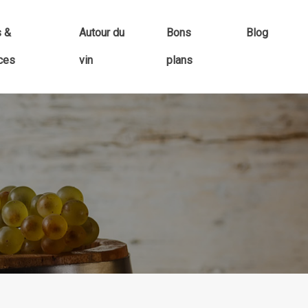
s &
Autour du
Bons
Blog
ces
vin
plans