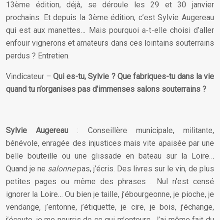
13ème édition, déjà, se déroule les 29 et 30 janvier
prochains. Et depuis la 3ème édition, c’est Sylvie Augereau
qui est aux manettes… Mais pourquoi a-t-elle choisi d’aller
enfouir vignerons et amateurs dans ces lointains souterrains
perdus ? Entretien.
Vindicateur –
Qui es-tu, Sylvie ? Que fabriques-tu dans la vie
quand tu n’organises pas d’immenses salons souterrains ?
Sylvie Augereau
: Conseillère municipale, militante,
bénévole, enragée des injustices mais vite apaisée par une
belle bouteille ou une glissade en bateau sur la Loire…
Quand je ne
salonne
pas, j’écris. Des livres sur le vin, de plus
petites pages ou même des phrases : Nul n’est censé
ignorer la Loire… Ou bien je taille, j’ébourgeonne, je pioche, je
vendange, j’entonne, j’étiquette, je cire, je bois, j’échange,
j’écoute, je me nourris de ce qui m’entoure. J’ai même fait du