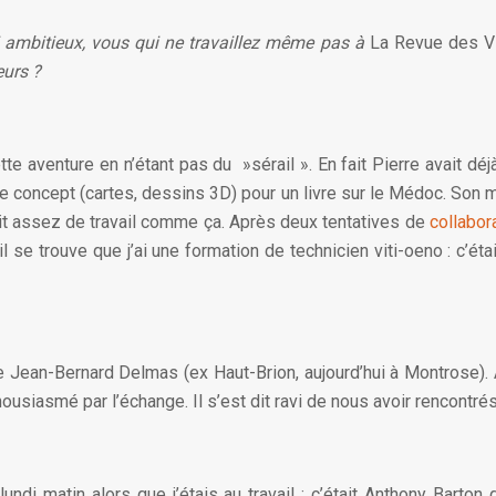
 si ambitieux, vous qui ne travaillez même pas à
La Revue des V
eurs ?
tte aventure en n’étant pas du »sérail ». En fait Pierre avait dé
re le concept (cartes, dessins 3D) pour un livre sur le Médoc. So
avait assez de travail comme ça. Après deux tentatives de
collabor
t il se trouve que j’ai une formation de technicien viti-oeno : c’
ean-Bernard Delmas (ex Haut-Brion, aujourd’hui à Montrose). Au
ousiasmé par l’échange. Il s’est dit ravi de nous avoir rencontré
ndi matin alors que j’étais au travail : c’était Anthony Barton