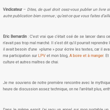
Vindicateur
–
Dites, de quel droit osez-vous publier un livre
autre publication bien connue ; qu’est-ce que vous faites d’aill
Eric Bernardin
: C’est vrai que c’était osé de se lancer dans ce
n’avait pas trop mal marché. Il s’est dit qu’il pourrait reprend
il avait besoin d’une »plume » pour écrire les textes, car il 
ma participation sur
LPV
et mon blog,
A boire et à manger
. E
culture et autres maîtres de chai.
Je me souviens de notre première rencontre avec le mythique J
heure de discussion assez technique, on ne l’arrêtait plus, enth
Dans le même esprit, j’ai reçu un appel sur mon portable un lu