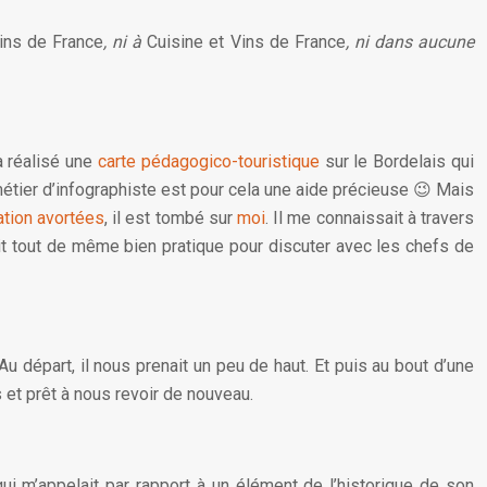
ins de France
, ni à
Cuisine et Vins de France
, ni dans aucune
jà réalisé une
carte pédagogico-touristique
sur le Bordelais qui
n métier d’infographiste est pour cela une aide précieuse 😉 Mais
ation avortées
, il est tombé sur
moi
. Il me connaissait à travers
était tout de même bien pratique pour discuter avec les chefs de
 départ, il nous prenait un peu de haut. Et puis au bout d’une
s et prêt à nous revoir de nouveau.
 qui m’appelait par rapport à un élément de l’historique de son