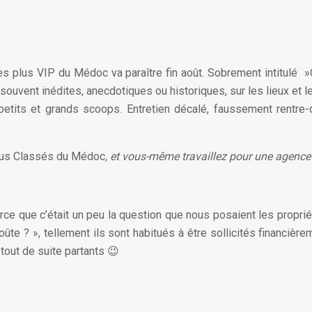
 plus VIP du Médoc va paraître fin août. Sobrement intitulé »Cr
ouvent inédites, anecdotiques ou historiques, sur les lieux et l
its et grands scoops. Entretien décalé, faussement rentre-d
us Classés du Médoc
, et vous-même travaillez pour une agenc
ce que c’était un peu la question que nous posaient les proprié
te ? », tellement ils sont habitués à être sollicités financièr
t tout de suite partants 😉