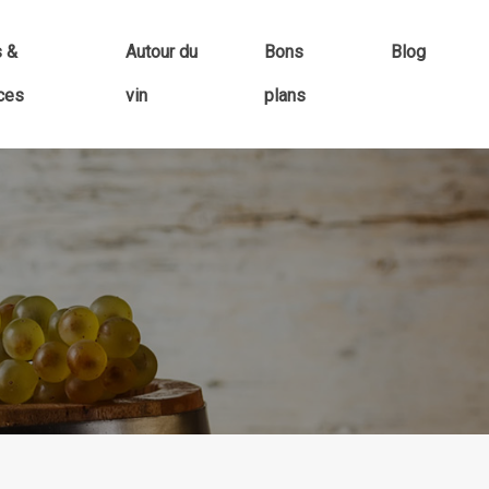
s &
Autour du
Bons
Blog
ces
vin
plans