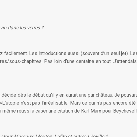
vin dans les verres ?
sez facilement. Les introductions aussi (souvent d’un seul jet). 
tres/sous-chapitres. Pas loin d’une centaine en tout. J’attendais
 avait décidé dès le début qu’il y en aurait une par château. Je po
 »L’utopie n’est pas l’irréalisable. Mais ce qui n’a pas encore 
J’ai même réussi à caser une citation de Karl Marx pour Beychevel
Latour, Margaux, Mouton, Lafite et autres Léoville ?