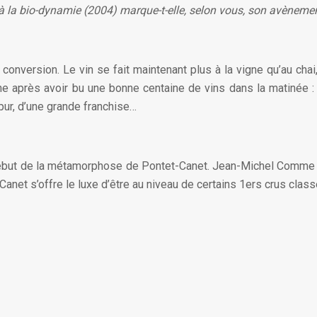
 la bio-dynamie (2004) marque-t-elle, selon vous, son avènement
onversion. Le vin se fait maintenant plus à la vigne qu’au chai,
ne après avoir bu une bonne centaine de vins dans la matinée : a
, pur, d’une grande franchise…
ut de la métamorphose de Pontet-Canet. Jean-Michel Comme est l
anet s’offre le luxe d’être au niveau de certains 1ers crus class