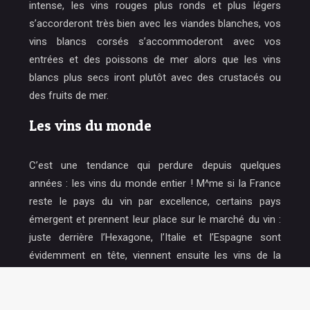
intense, les vins rouges plus ronds et plus légers
s’accorderont très bien avec les viandes blanches, vos
vins blancs corsés s’accommoderont avec vos
entrées et des poissons de mer alors que les vins
blancs plus secs iront plutôt avec des crustacés ou
des fruits de mer.
Les vins du monde
C’est une tendance qui perdure depuis quelques
années : les vins du monde entier ! M^me si la France
reste le pays du vin par excellence, certains pays
émergent et prennent leur place sur le marché du vin :
juste derrière l’Hexagone, l’Italie et l’Espagne sont
évidemment en tête, viennent ensuite les vins de la
Californie et du Chili. Les experts en vin apprécient de
plus en plus les vins du monde qu’ils aiment découvrir
lors de dégustation de vins.