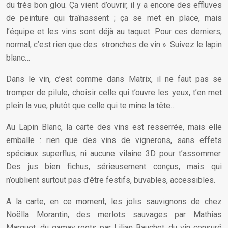
du très bon glou. Ça vient d’ouvrir, il y a encore des effluves
de peinture qui traînassent ; ça se met en place, mais
l’équipe et les vins sont déjà au taquet. Pour ces derniers,
normal, c’est rien que des »tronches de vin ». Suivez le lapin
blanc…
Dans le vin, c’est comme dans Matrix, il ne faut pas se
tromper de pilule, choisir celle qui t’ouvre les yeux, t’en met
plein la vue, plutôt que celle qui te mine la tête…
Au Lapin Blanc, la carte des vins est resserrée, mais elle
emballe : rien que des vins de vignerons, sans effets
spéciaux superflus, ni aucune vilaine 3D pour t’assommer.
Des jus bien fichus, sérieusement conçus, mais qui
n’oublient surtout pas d’être festifs, buvables, accessibles.
A la carte, en ce moment, les jolis sauvignons de chez
Noëlla Morantin, des merlots sauvages par Mathias
Marquet, du gamay roots par Lilian Bauchet, du vin censuré