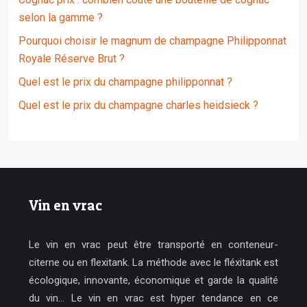
selon la gamme ?
Pourquoi choisir le magnum de champagne Philipponnat
Royale Réserve Brut ?
Quel est le prix du champagne philipponnat ?
Quel est le prix du champagne charles heidsieck ?
Vin en vrac
Le vin en vrac peut être transporté en conteneur-
citerne ou en flexitank. La méthode avec le fléxitank est
écologique, innovante, économique et garde la qualité
du vin… Le vin en vrac est hyper tendance en ce