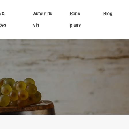
s &
Autour du
Bons
Blog
ces
vin
plans