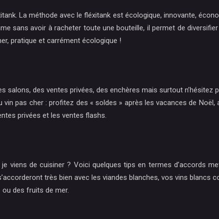
xitank. La méthode avec le fléxitank est écologique, innovante, écono
e sans avoir à racheter toute une bouteille, il permet de diversifie
er, pratique et carrément écologique !
, des salons, des ventes privées, des enchères mais surtout n’hésite
 pas cher : profitez des « soldes » après les vacances de Noël, ache
entes privées et les ventes flashs.
e je viens de cuisiner ? Voici quelques tips en termes d’accords me
rs s’accorderont très bien avec les viandes blanches, vos vins blan
 ou des fruits de mer.