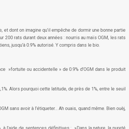
pe, et dont on imagine qu’il empêche de dormir une bonne partie
r 200 rats durant deux années : nourris au maïs OGM, les rats
ens, jusqu’à 0.9% autorisé. Y compris dans le bio.
sence »fortuite ou accidentelle » de 0.9% d’OGM dans le produit
%. Alors pourquoi cette latitude, de près de 1%, entre le seuil
 OGM sans avoir à l’étiqueter… Ah ouais, quand même. Bien ouèj,
 à l’aide de sentences définitives : »Dans la nature, la pureté