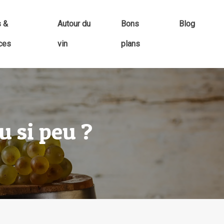
s &
Autour du
Bons
Blog
ces
vin
plans
u si peu ?