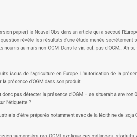
version papier) le Nouvel Obs dans un article qui a secoué l’Euro
uestion révèle les résultats d’une étude menée secrètement su
s nourris au maïs non-OGM. Dans le vin, ouf, pas d’OGM… Ah si, ti
uits issus de l’agriculture en Europe. L’autorisation de la pré
quer la présence d’OGM dans son produit.
 donc pas détecter la présence d’OGM – se situerait à environ 0,1
r l’étiquette ?
dustriels d’être préparés notamment avec de la lécithine de soja
ofession semencière pro-OGM) explique ces mélanges »fortuits »,