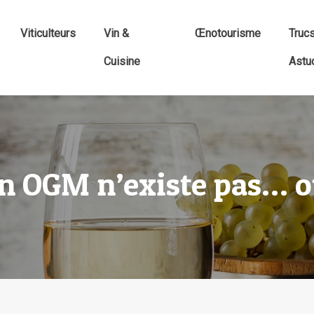
Viticulteurs
Vin &
Œnotourisme
Truc
Cuisine
Astu
in OGM n’existe pas… o