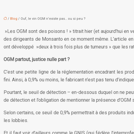
/
Blog
/ Ouf, le vin OGM n’existe pas… ou si peu ?
»Les OGM sont des poisons ! » titrait hier (et aujourd’hui en 
des dirigeants de Monsanto en ce moment même. L’article en q
ont développé »deux à trois fois plus de tumeurs » que les rat
OGM partout, justice nulle part ?
C’est une petite ligne de la réglementation encadrant les prod
fini. Ainsi, à 0,9% ou moins, le fabricant n’est pas tenu d’indi
Pourtant, le seuil de détection – en-dessous duquel on ne peut
de détection et l’obligation de mentionner la présence d’OGM su
Selon certains, ce seuil de 0,9% permettrait à des produits in
les lobbies.
Et il faut voir d’ailleurs comme le GNIS (qui fédère l’interpr