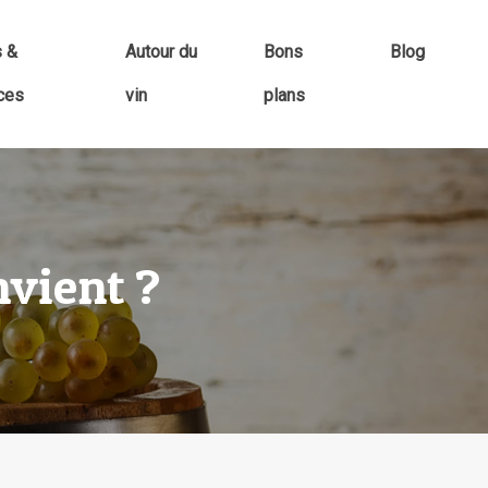
s &
Autour du
Bons
Blog
ces
vin
plans
nvient ?