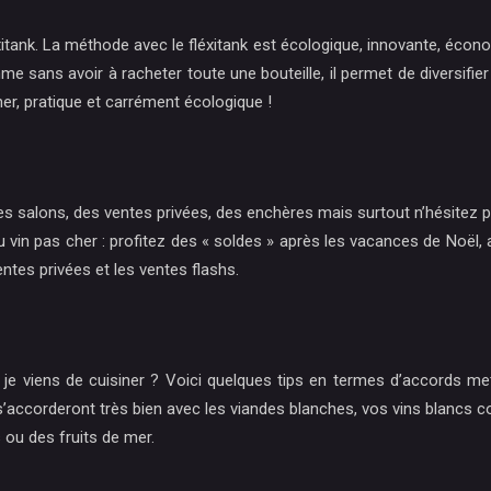
xitank. La méthode avec le fléxitank est écologique, innovante, écono
e sans avoir à racheter toute une bouteille, il permet de diversifie
er, pratique et carrément écologique !
, des salons, des ventes privées, des enchères mais surtout n’hésite
 pas cher : profitez des « soldes » après les vacances de Noël, ache
entes privées et les ventes flashs.
e je viens de cuisiner ? Voici quelques tips en termes d’accords me
rs s’accorderont très bien avec les viandes blanches, vos vins blan
 ou des fruits de mer.