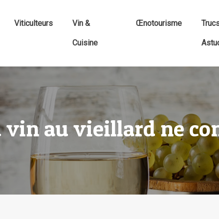
Viticulteurs
Vin &
Œnotourisme
Truc
Cuisine
Astu
u vin au vieillard ne co