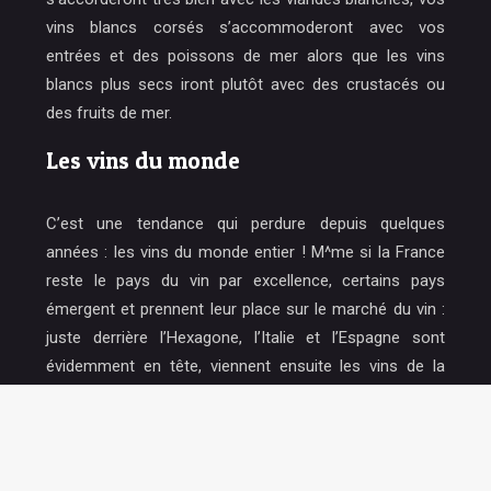
vins blancs corsés s’accommoderont avec vos
entrées et des poissons de mer alors que les vins
blancs plus secs iront plutôt avec des crustacés ou
des fruits de mer.
Les vins du monde
C’est une tendance qui perdure depuis quelques
années : les vins du monde entier ! M^me si la France
reste le pays du vin par excellence, certains pays
émergent et prennent leur place sur le marché du vin :
juste derrière l’Hexagone, l’Italie et l’Espagne sont
évidemment en tête, viennent ensuite les vins de la
Californie et du Chili. Les experts en vin apprécient de
plus en plus les vins du monde qu’ils aiment découvrir
lors de dégustation de vins.