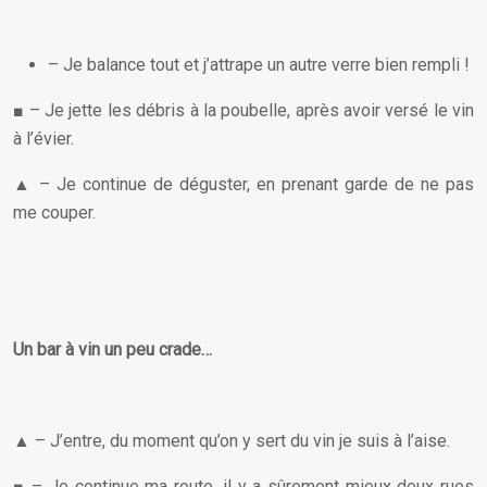
– Je balance tout et j’attrape un autre verre bien rempli !
■ – Je jette les débris à la poubelle, après avoir versé le vin
à l’évier.
▲ – Je continue de déguster, en prenant garde de ne pas
me couper.
Un bar à vin un peu crade…
▲ – J’entre, du moment qu’on y sert du vin je suis à l’aise.
■ – Je continue ma route, il y a sûrement mieux deux rues