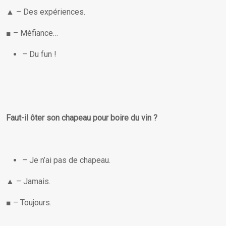
▲ – Des expériences.
■ – Méfiance…
– Du fun !
Faut-il ôter son chapeau pour boire du vin ?
– Je n’ai pas de chapeau.
▲ – Jamais.
■ – Toujours.