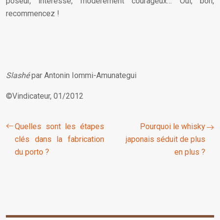
poseur, intéressé, modérément courageux… Oui, bon,
recommencez !
Slashé
par Antonin Iommi-Amunategui
©Vindicateur, 01/2012
Quelles sont les étapes
Pourquoi le whisky
clés dans la fabrication
japonais séduit de plus
du porto ?
en plus ?