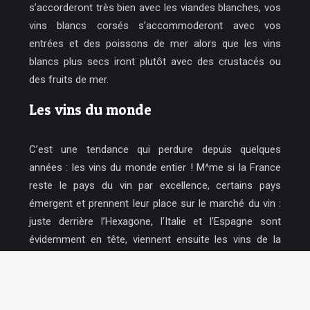
s’accorderont très bien avec les viandes blanches, vos
vins blancs corsés s’accommoderont avec vos
entrées et des poissons de mer alors que les vins
blancs plus secs iront plutôt avec des crustacés ou
des fruits de mer.
Les vins du monde
C’est une tendance qui perdure depuis quelques
années : les vins du monde entier ! M^me si la France
reste le pays du vin par excellence, certains pays
émergent et prennent leur place sur le marché du vin :
juste derrière l’Hexagone, l’Italie et l’Espagne sont
évidemment en tête, viennent ensuite les vins de la
Californie et du Chili. Les experts en vin apprécient de
plus en plus les vins du monde qu’ils aiment découvrir
lors de dégustation de vins.