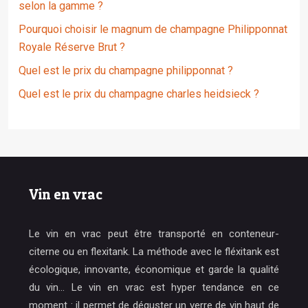
selon la gamme ?
Pourquoi choisir le magnum de champagne Philipponnat
Royale Réserve Brut ?
Quel est le prix du champagne philipponnat ?
Quel est le prix du champagne charles heidsieck ?
Vin en vrac
Le vin en vrac peut être transporté en conteneur-
citerne ou en flexitank. La méthode avec le fléxitank est
écologique, innovante, économique et garde la qualité
du vin… Le vin en vrac est hyper tendance en ce
moment : il permet de déguster un verre de vin haut de