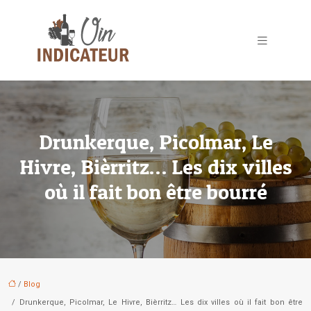
Drunkerque, Picolmar, Le
Hivre, Bièrritz… Les dix villes
où il fait bon être bourré
/
Blog
/ Drunkerque, Picolmar, Le Hivre, Bièrritz… Les dix villes où il fait bon être