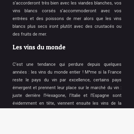
s’accorderont très bien avec les viandes blanches, vos
vins blancs corsés s’accommoderont avec vos
entrées et des poissons de mer alors que les vins
blancs plus secs iront plutôt avec des crustacés ou
des fruits de mer.
Les vins du monde
C’est une tendance qui perdure depuis quelques
années : les vins du monde entier ! M^me si la France
reste le pays du vin par excellence, certains pays
émergent et prennent leur place sur le marché du vin :
juste derrière l’Hexagone, l’Italie et l’Espagne sont
évidemment en tête, viennent ensuite les vins de la
Californie et du Chili. Les experts en vin apprécient de
plus en plus les vins du monde qu’ils aiment découvrir
lors de dégustation de vins.