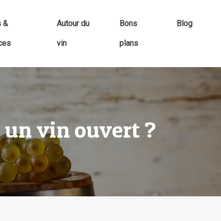
s &
Autour du
Bons
Blog
ces
vin
plans
 un vin ouvert ?