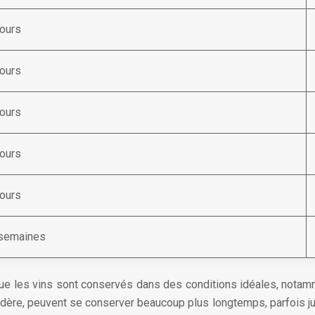
jours
jours
jours
jours
jours
 semaines
que les vins sont conservés dans des conditions idéales, notam
dère, peuvent se conserver beaucoup plus longtemps, parfois jus