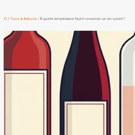
/
Trucs & Astuces
/ À quelle température faut-il conserver un vin ouvert ?