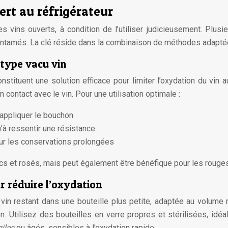
rt au réfrigérateur
es vins ouverts, à condition de l’utiliser judicieusement. Plu
ntamés. La clé réside dans la combinaison de méthodes adaptées
 type vacu vin
ituent une solution efficace pour limiter l’oxydation du vin au
n contact avec le vin. Pour une utilisation optimale :
’appliquer le bouchon
’à ressentir une résistance
our les conservations prolongées
ncs et rosés, mais peut également être bénéfique pour les rouges
ur réduire l’oxydation
vin restant dans une bouteille plus petite, adaptée au volume 
ation. Utilisez des bouteilles en verre propres et stérilisées, 
giles
ou âgés, sensibles à l’oxydation rapide.