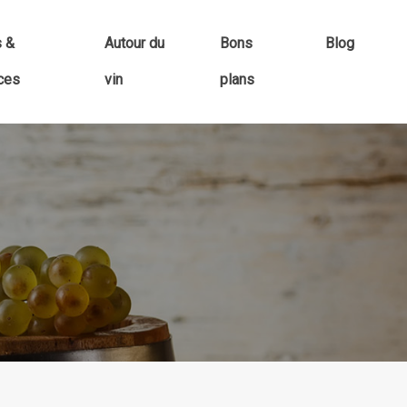
s &
Autour du
Bons
Blog
ces
vin
plans