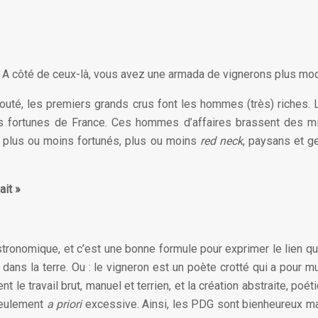
n. A côté de ceux-là, vous avez une armada de vignerons plus mo
douté, les premiers grands crus font les hommes (très) riches.
 fortunes de France. Ces hommes d’affaires brassent des mil
s plus ou moins fortunés, plus ou moins
red neck
, paysans et g
ait »
stronomique, et c’est une bonne formule pour exprimer le lien q
 dans la terre. Ou : le vigneron est un poète crotté qui a pour m
nt le travail brut, manuel et terrien, et la création abstraite, po
 seulement
a priori
excessive. Ainsi, les PDG sont bienheureux ma