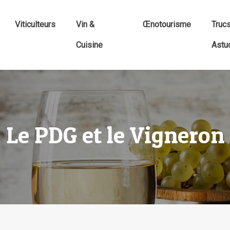
Viticulteurs
Vin &
Œnotourisme
Truc
Cuisine
Astu
Le PDG et le Vigneron