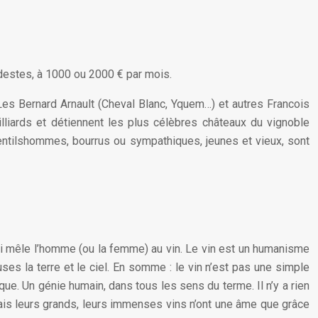
destes, à 1000 ou 2000 € par mois.
 Les Bernard Arnault (Cheval Blanc, Yquem…) et autres Francois
liards et détiennent les plus célèbres châteaux du vignoble
entilshommes, bourrus ou sympathiques, jeunes et vieux, sont
ui mêle l’homme (ou la femme) au vin. Le vin est un humanisme
uses la terre et le ciel. En somme : le vin n’est pas une simple
étique. Un génie humain, dans tous les sens du terme. Il n’y a rien
is leurs grands, leurs immenses vins n’ont une âme que grâce